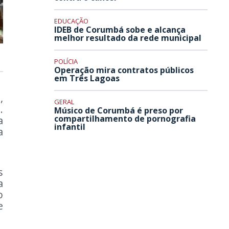
EDUCAÇÃO
IDEB de Corumbá sobe e alcança
melhor resultado da rede municipal
POLÍCIA
Operação mira contratos públicos
em Três Lagoas
,
GERAL
.
Músico de Corumbá é preso por
compartilhamento de pornografia
a
infantil
a
s
a
o
e