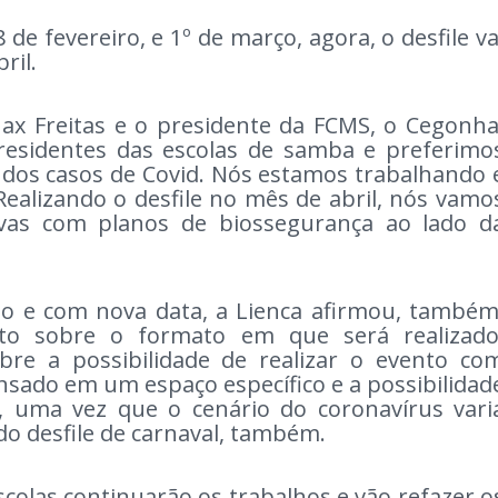
e fevereiro, e 1º de março, agora, o desfile va
bril.
Max Freitas e o presidente da FCMS, o Cegonha
residentes das escolas de samba e preferimo
ta dos casos de Covid. Nós estamos trabalhando 
ealizando o desfile no mês de abril, nós vamo
vas com planos de biossegurança ao lado d
do e com nova data, a Lienca afirmou, também
to sobre o formato em que será realizado
bre a possibilidade de realizar o evento co
ensado em um espaço específico e a possibilidad
m, uma vez que o cenário do coronavírus vari
o desfile de carnaval, também.
scolas continuarão os trabalhos e vão refazer o