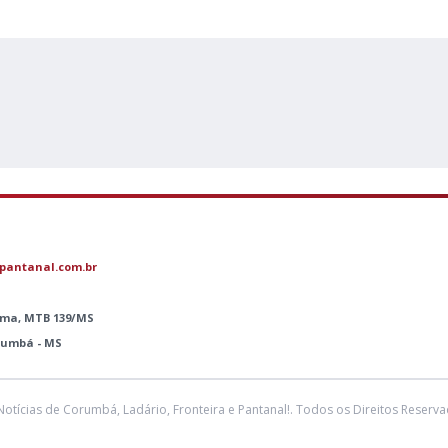
pantanal.com.br
Lima, MTB 139/MS
orumbá - MS
Notícias de Corumbá, Ladário, Fronteira e Pantanal!. Todos os Direitos Reserva