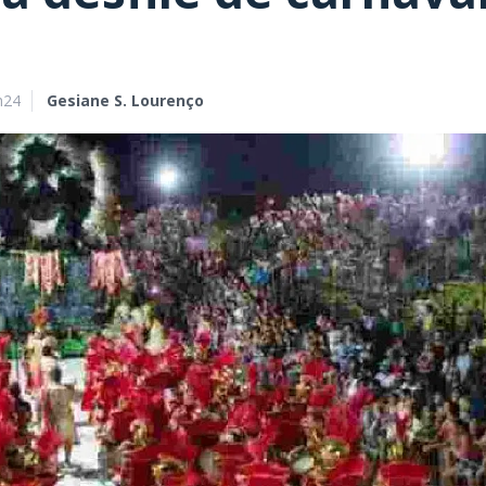
h24
Gesiane S. Lourenço