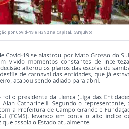
ão por Covid-19 e H3N2 na Capital.
(Arquivo)
 Covid-19 se alastrou por Mato Grosso do Sul
têm vivido momentos constantes de incerteza
 decisão alterou os planos das escolas de samb
sfile de carnaval das entidades, que já estav
eiro, acabou sendo adiado para abril.
oi o presidente da Lienca (Liga das Entidade
Alan Catharinelli. Segundo o representante, 
 com a Prefeitura de Campo Grande e Fundaçã
ul (FCMS), levando em conta o alto índice d
 que assola o Estado atualmente.