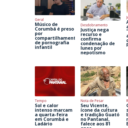
J
Geral
Músico de
Desdobramento
Corumbá é preso
Justiça nega
por
recurso e
compartilhamento
confirma
de pornografia
condenação de
infantil
Iunes por
nepotismo
Tempo
Nota de Pesar
Sol e calor
Seu Vicente,
intenso marcam
ícone da cultura
a quarta-feira
e tradição Guató
em Corumbá e
no Pantanal,
Ladário
falece aos 81