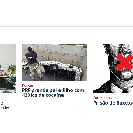
Polícia
PRF prende pai e filho com
420 kg de cocaína
Entrelinhas
 e
Prisão de Buxex
o de