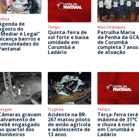
ustiça
Agenda de
Tempo
Mais Destaques
agosto do
Quinta-feira de
Patrulha Maria
"Mediar é Legal"
sol forte e baixa
da Penha da GC
alcança bairros e
umidade em
de Corumbá
comunidades do
Corumbá e
completa 7 anos
Pantanal
Ladário
de atuação
Resgate
Tragédia
Tempo
Câmeras gravam
Acidente na BR-
Terça-feira terá
salvamento de
267 matou piloto
máxima de 31°C
bebê engasgado
de avião agrícola
e chuva à noite
no quartel dos
e adolescente de
em Corumbá e
Bombeiros
13 anos
Ladário