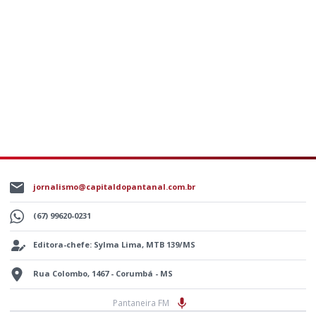
jornalismo@capitaldopantanal.com.br
(67) 99620-0231
Editora-chefe: Sylma Lima, MTB 139/MS
Rua Colombo, 1467 - Corumbá - MS
Pantaneira FM