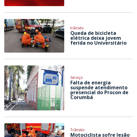
trânsito
Queda de bicicleta
elétrica deixa jovem
ferida no Universitário
Serviço
Falta de energia
suspende atendimento
presencial do Procon de
Corumbá
Trânsito
Motociclista sofre lesão