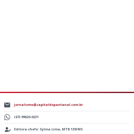
jornalismo@capitaldopantanal.com.br
(67) 99620-0231
Editora-chefe: Sylma Lima, MTB 139/MS