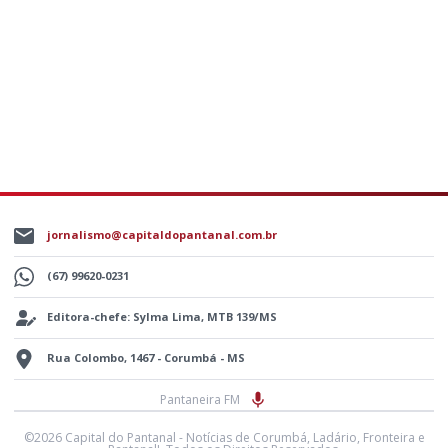
jornalismo@capitaldopantanal.com.br
(67) 99620-0231
Editora-chefe: Sylma Lima, MTB 139/MS
Rua Colombo, 1467 - Corumbá - MS
Pantaneira FM
©2026 Capital do Pantanal - Notícias de Corumbá, Ladário, Fronteira e