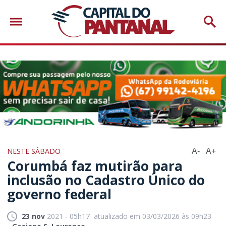
NESTE SÁBADO
A-
A+
Corumbá faz mutirão para
inclusão no Cadastro Único do
governo federal
23 nov
2021 - 05h17
atualizado em 03/03/2026 às 09h23