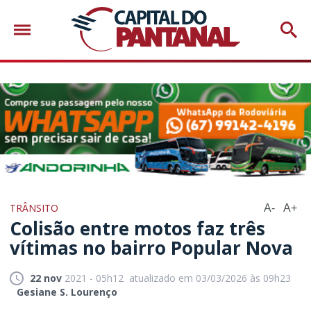
TRÂNSITO
A-
A+
Colisão entre motos faz três
vítimas no bairro Popular Nova
22 nov
2021 - 05h12
atualizado em 03/03/2026 às 09h23
Gesiane S. Lourenço