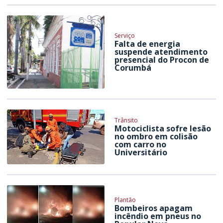
Serviço
Falta de energia
suspende atendimento
presencial do Procon de
Corumbá
Trânsito
Motociclista sofre lesão
no ombro em colisão
com carro no
Universitário
Plantão
Bombeiros apagam
incêndio em pneus no