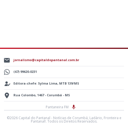
jornalismo@capitaldopantanal.com.br
(67) 99620-0231
Editora-chefe: Sylma Lima, MTB 139/MS
Rua Colombo, 1467 - Corumbá - MS
Pantaneira FM
©2026 Capital do Pantanal - Notícias de Corumbá, Ladário, Fronteira e
Pantanal!. Todos os Direitos Reservados.