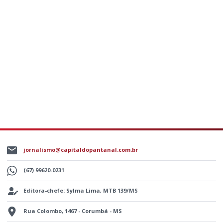
jornalismo@capitaldopantanal.com.br
(67) 99620-0231
Editora-chefe: Sylma Lima, MTB 139/MS
Rua Colombo, 1467 - Corumbá - MS