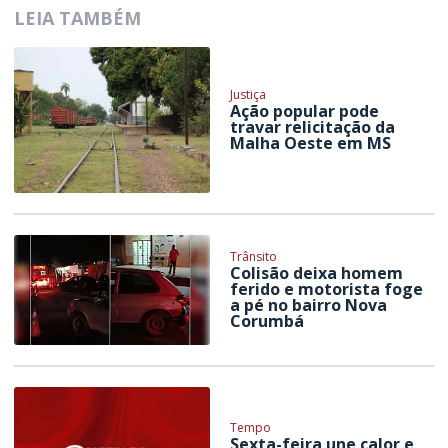
LEIA TAMBÉM
Justiça
Ação popular pode
travar relicitação da
Malha Oeste em MS
Trânsito
Colisão deixa homem
ferido e motorista foge
a pé no bairro Nova
Corumbá
Tempo
Sexta-feira une calor e