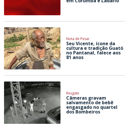
em Corumbá e Ladário
Nota de Pesar
Seu Vicente, ícone da
cultura e tradição Guató
no Pantanal, falece aos
81 anos
Resgate
Câmeras gravam
salvamento de bebê
engasgado no quartel
dos Bombeiros