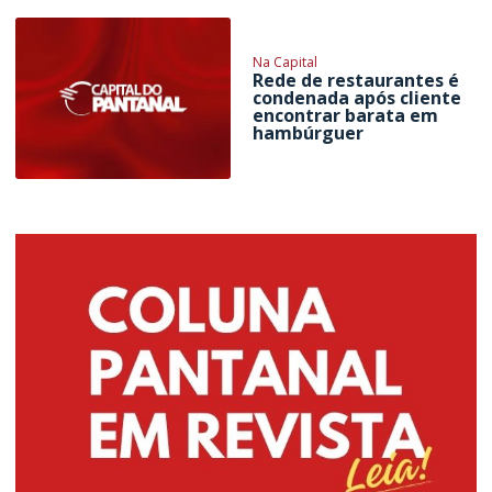
Na Capital
Rede de restaurantes é
condenada após cliente
encontrar barata em
hambúrguer