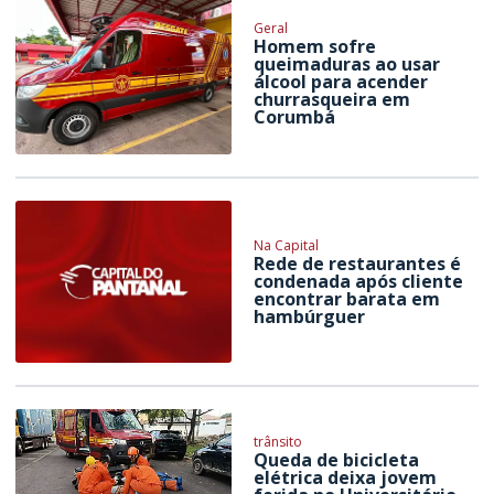
Geral
Homem sofre
queimaduras ao usar
álcool para acender
churrasqueira em
Corumbá
Na Capital
Rede de restaurantes é
condenada após cliente
encontrar barata em
hambúrguer
trânsito
Queda de bicicleta
elétrica deixa jovem