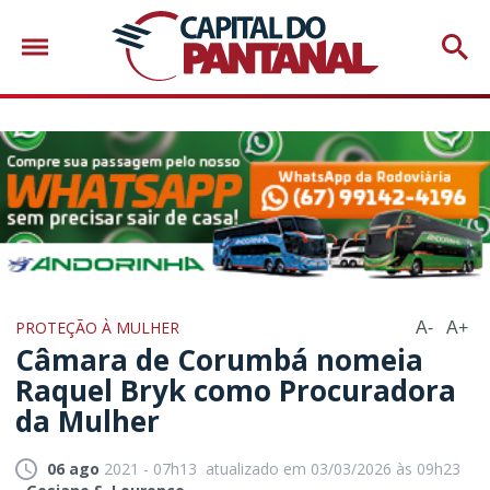
PROTEÇÃO À MULHER
A-
A+
Câmara de Corumbá nomeia
Raquel Bryk como Procuradora
da Mulher
06 ago
2021 - 07h13
atualizado em 03/03/2026 às 09h23