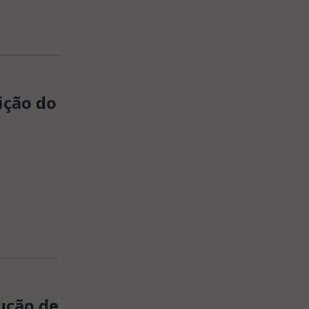
ição do
ução de