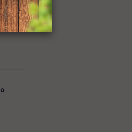
na
ho