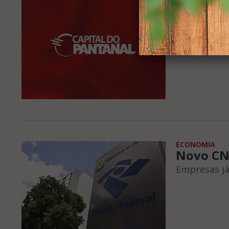
Homem é
cabeça 
Corpo da ví
ECONOMIA
Novo CNP
Empresas já