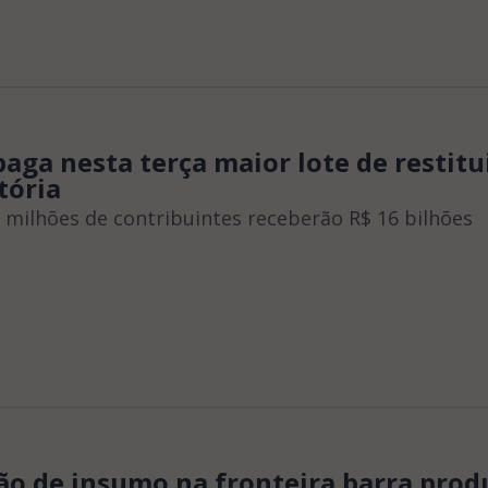
paga nesta terça maior lote de restitu
tória
5 milhões de contribuintes receberão R$ 16 bilhões
o de insumo na fronteira barra prod