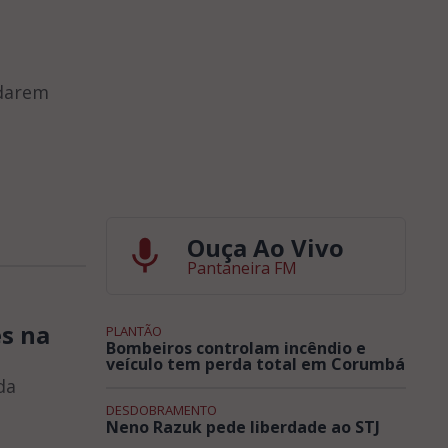
 darem
Ouça Ao Vivo
Pantaneira FM
es na
PLANTÃO
Bombeiros controlam incêndio e
veículo tem perda total em Corumbá
da
DESDOBRAMENTO
Neno Razuk pede liberdade ao STJ