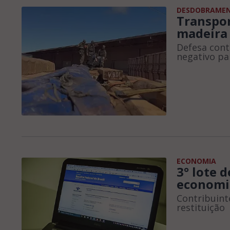
DESDOBRAME
Transpor
madeira
Defesa con
negativo pa
ECONOMIA
3° lote 
economi
Contribuint
restituição