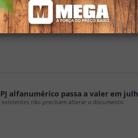
 encontrado morto com grave lesão 
na Rodovia Ramão Gomes
tima possui tatuagem de Nossa Senhora Aparecida
J alfanumérico passa a valer em jul
 existentes não precisam alterar o documento