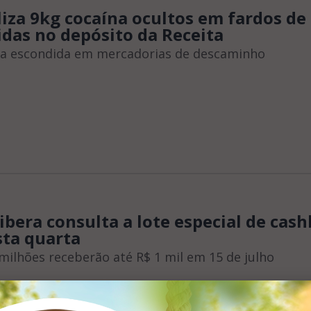
liza 9kg cocaína ocultos em fardos de
das no depósito da Receita
va escondida em mercadorias de descaminho
libera consulta a lote especial de cas
sta quarta
 milhões receberão até R$ 1 mil em 15 de julho