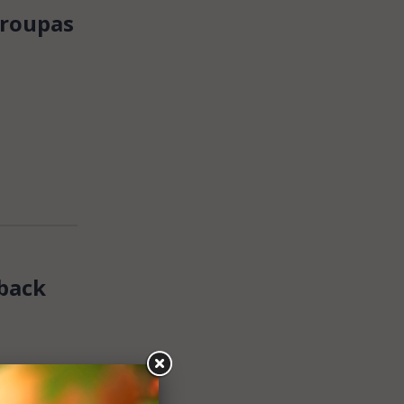
 roupas
hback