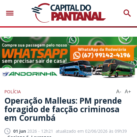
POLÍCIA
A-
A+
Operação Malleus: PM prende
foragido de facção criminosa
em Corumbá
01 jun
2026 - 12h21
atualizado em 02/06/2026 às 09h39