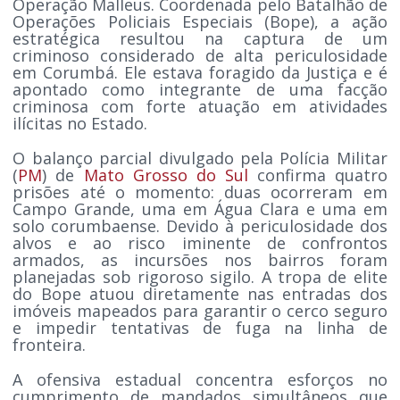
Operação Malleus. Coordenada pelo Batalhão de
Operações Policiais Especiais (Bope), a ação
estratégica resultou na captura de um
criminoso considerado de alta periculosidade
em Corumbá. Ele estava foragido da Justiça e é
apontado como integrante de uma facção
criminosa com forte atuação em atividades
ilícitas no Estado.
O balanço parcial divulgado pela Polícia Militar
(
PM
) de
Mato Grosso do Sul
confirma quatro
prisões até o momento: duas ocorreram em
Campo Grande, uma em Água Clara e uma em
solo corumbaense. Devido à periculosidade dos
alvos e ao risco iminente de confrontos
armados, as incursões nos bairros foram
planejadas sob rigoroso sigilo. A tropa de elite
do Bope atuou diretamente nas entradas dos
imóveis mapeados para garantir o cerco seguro
e impedir tentativas de fuga na linha de
fronteira.
A ofensiva estadual concentra esforços no
cumprimento de mandados simultâneos que