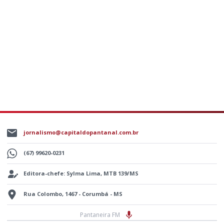
jornalismo@capitaldopantanal.com.br
(67) 99620-0231
Editora-chefe: Sylma Lima, MTB 139/MS
Rua Colombo, 1467 - Corumbá - MS
Pantaneira FM