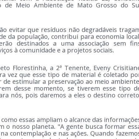
uto de Meio Ambiente de Mato Grosso do Su
ão evitar que resíduos não degradáveis traga
e da população, contribui para economia local
serão destinados a uma associação sem fin
iços à comunidade e a projetos sociais.
to Florestinha, a 2ª Tenente, Eveny Crisitian
ra vez que esse tipo de material é coletado po
der de estimular a preservação ao meio ambiente
arem desse momento, se tiverem esse tipo d
ra nós, pois daremos a eles o destino correto
s como essas ampliam o alcance das informaçõe
m o nosso planeta. "A gente busca formar ess
, na contemplação e nas ações. Quando fazemo