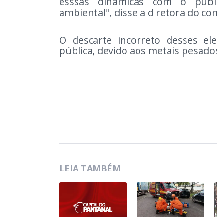
esssas dinâmicas com o públ
ambiental", disse a diretora do co
O descarte incorreto desses e
pública, devido aos metais pesad
LEIA TAMBÉM