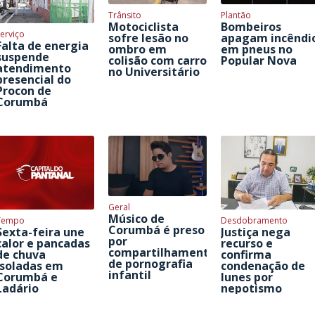
Trânsito
Plantão
Motociclista
Bombeiros
erviço
sofre lesão no
apagam incêndi
Falta de energia
ombro em
em pneus no
suspende
colisão com carro
Popular Nova
atendimento
no Universitário
presencial do
Procon de
Corumbá
Geral
Músico de
Tempo
Desdobramento
Corumbá é preso
Sexta-feira une
Justiça nega
por
calor e pancadas
recurso e
compartilhamento
de chuva
confirma
de pornografia
isoladas em
condenação de
infantil
Corumbá e
Iunes por
Ladário
nepotismo