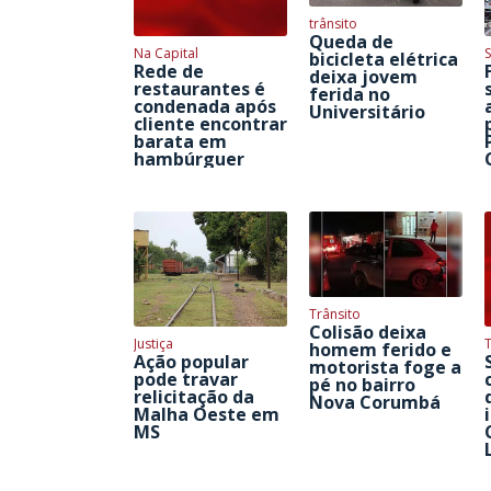
trânsito
Queda de
Na Capital
S
bicicleta elétrica
Rede de
deixa jovem
restaurantes é
ferida no
condenada após
Universitário
cliente encontrar
barata em
hambúrguer
Trânsito
Colisão deixa
Justiça
homem ferido e
Ação popular
motorista foge a
pode travar
pé no bairro
relicitação da
Nova Corumbá
Malha Oeste em
MS