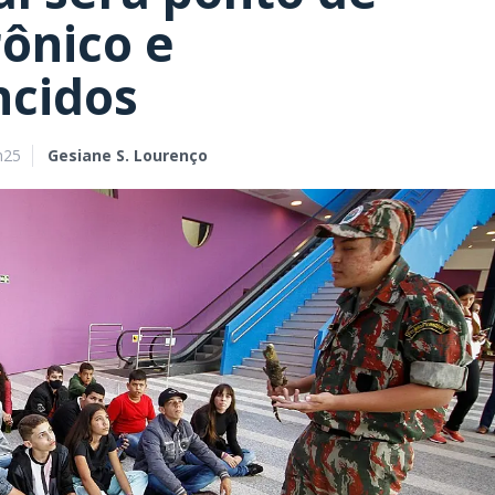
rônico e
cidos
h25
Gesiane S. Lourenço