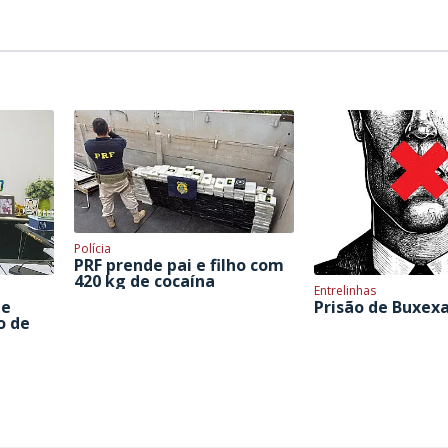
Polícia
PRF prende pai e filho com
420 kg de cocaína
Entrelinhas
 e
Prisão de Buxex
o de