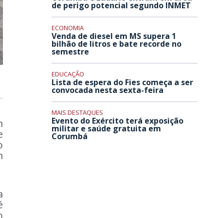
de perigo potencial segundo INMET
ECONOMIA
Venda de diesel em MS supera 1
bilhão de litros e bate recorde no
semestre
EDUCAÇÃO
Lista de espera do Fies começa a ser
convocada nesta sexta-feira
MAIS DESTAQUES
Evento do Exército terá exposição
m
militar e saúde gratuita em
e
Corumbá
o
m
a
é
o