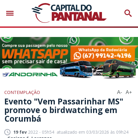
CONTEMPLAÇÃO
A-
A+
Evento "Vem Passarinhar MS"
promove o birdwatching em
Corumbá
19 fev
2022 - 05h54
atualizado em 03/03/2026 às 09h24