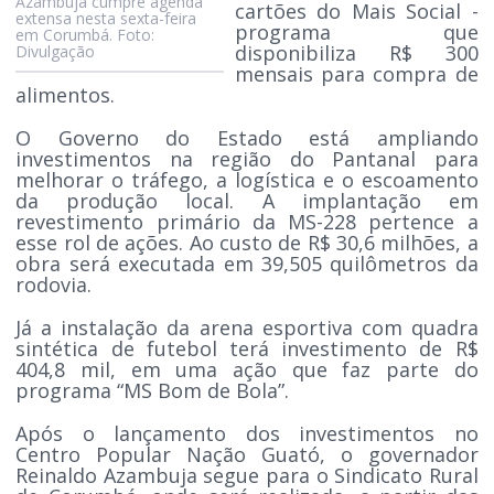
Azambuja cumpre agenda
cartões do Mais Social -
extensa nesta sexta-feira
programa que
em Corumbá. Foto:
disponibiliza R$ 300
Divulgação
mensais para compra de
alimentos.
O Governo do Estado está ampliando
investimentos na região do Pantanal para
melhorar o tráfego, a logística e o escoamento
da produção local. A implantação em
revestimento primário da MS-228 pertence a
esse rol de ações. Ao custo de R$ 30,6 milhões, a
obra será executada em 39,505 quilômetros da
rodovia.
Já a instalação da arena esportiva com quadra
sintética de futebol terá investimento de R$
404,8 mil, em uma ação que faz parte do
programa “MS Bom de Bola”.
Após o lançamento dos investimentos no
Centro Popular Nação Guató, o governador
Reinaldo Azambuja segue para o Sindicato Rural