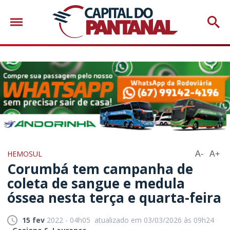
HEMOSUL
A-
A+
Corumbá tem campanha de
coleta de sangue e medula
óssea nesta terça e quarta-feira
15 fev
2022 - 04h05
atualizado em 03/03/2026 às 09h24