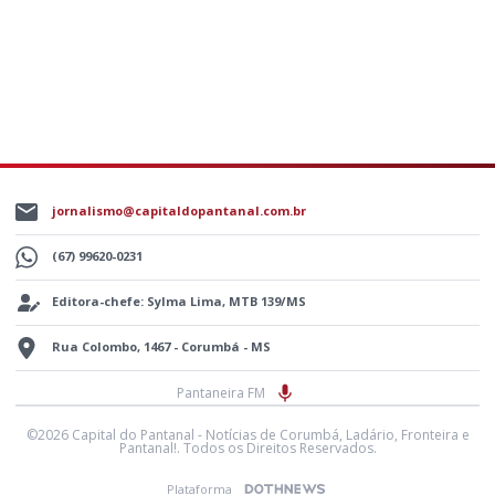
jornalismo@capitaldopantanal.com.br
(67) 99620-0231
Editora-chefe: Sylma Lima, MTB 139/MS
Rua Colombo, 1467 - Corumbá - MS
Pantaneira FM
©2026 Capital do Pantanal - Notícias de Corumbá, Ladário, Fronteira e
Pantanal!. Todos os Direitos Reservados.
Plataforma