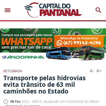
RETOMADA
A-
A+
Transporte pelas hidrovias
evita trânsito de 63 mil
caminhões no Estado
08 fev
2022 - 06h19
atualizado em 03/03/2026 às 09h24