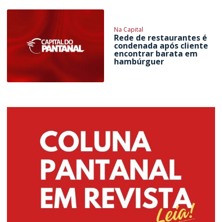
Na Capital
Rede de restaurantes é
condenada após cliente
encontrar barata em
hambúrguer