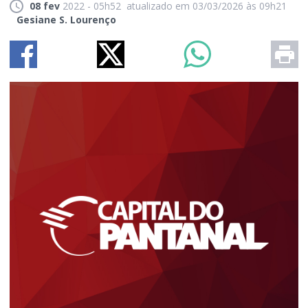
08 fev
2022 - 05h52
atualizado em 03/03/2026 às 09h21
Gesiane S. Lourenço