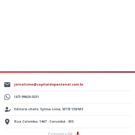
jornalismo@capitaldopantanal.com.br
(67) 99620-0231
Editora-chefe: Sylma Lima, MTB 139/MS
Rua Colombo, 1467 - Corumbá - MS
Pantaneira FM