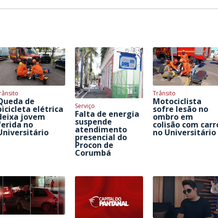
rânsito
Trânsito
Queda de
Motociclista
Serviço
bicicleta elétrica
sofre lesão no
Falta de energia
deixa jovem
ombro em
suspende
ferida no
colisão com carr
atendimento
Universitário
no Universitário
presencial do
Procon de
Corumbá