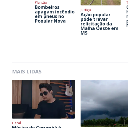
Plantão
T
Bombeiros
Justiça
apagam incêndio
Ação popular
em pneus no
pode travar
Popular Nova
relicitação da
Malha Oeste em
MS
MAIS LIDAS
Geral
Músico de Corumbá é