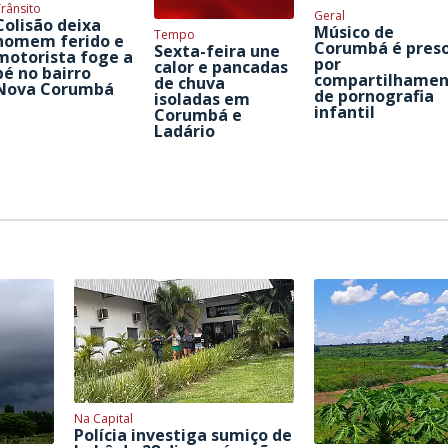
rânsito
Geral
Colisão deixa
Músico de
Tempo
homem ferido e
Corumbá é pres
Sexta-feira une
motorista foge a
por
calor e pancadas
pé no bairro
compartilhamen
de chuva
Nova Corumbá
de pornografia
isoladas em
infantil
Corumbá e
Ladário
Na Capital
Polícia investiga sumiço de