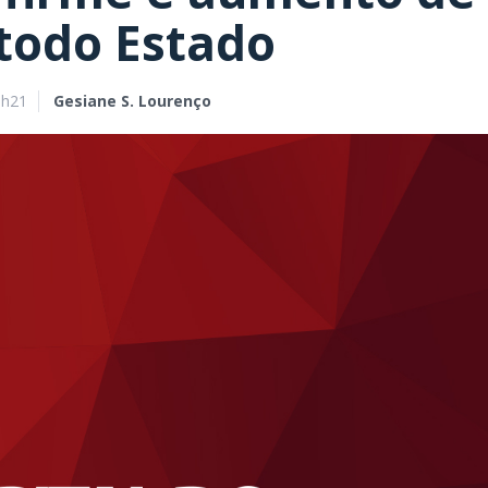
todo Estado
9h21
Gesiane S. Lourenço