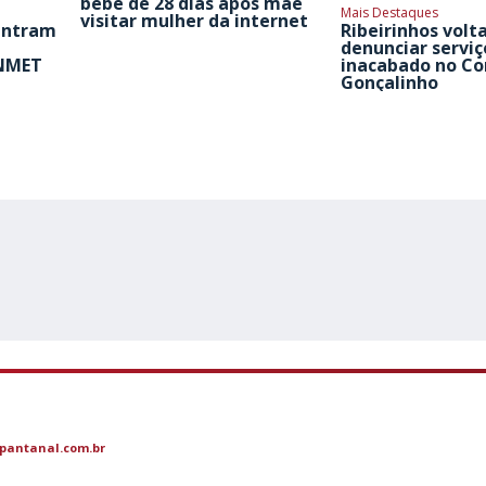
bebê de 28 dias após mãe
Mais Destaques
visitar mulher da internet
entram
Ribeirinhos volt
denunciar serviç
INMET
inacabado no Co
Gonçalinho
pantanal.com.br