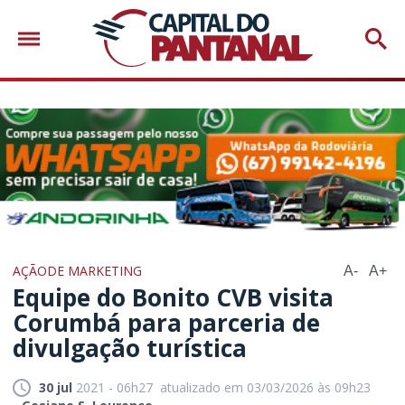
AÇÃODE MARKETING
A-
A+
Equipe do Bonito CVB visita
Corumbá para parceria de
divulgação turística
30 jul
2021 - 06h27
atualizado em 03/03/2026 às 09h23