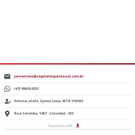
jornalismo@capitaldopantanal.com.br
(67) 99620-0231
Editora-chefe: Sylma Lima, MTB 139/MS
Rua Colombo, 1467 - Corumbá - MS
Pantaneira FM