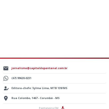
jornalismo@capitaldopantanal.com.br
(67) 99620-0231
Editora-chefe: Sylma Lima, MTB 139/MS
Rua Colombo, 1467 - Corumbá - MS
Pantaneira FM