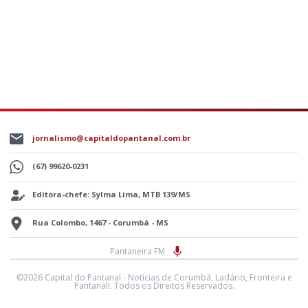
jornalismo@capitaldopantanal.com.br
(67) 99620-0231
Editora-chefe: Sylma Lima, MTB 139/MS
Rua Colombo, 1467 - Corumbá - MS
Pantaneira FM
©2026 Capital do Pantanal - Notícias de Corumbá, Ladário, Fronteira e
Pantanal!. Todos os Direitos Reservados.