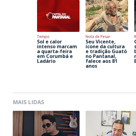
Tempo
Nota de Pesar
Sol e calor
Seu Vicente,
intenso marcam
ícone da cultura
a quarta-feira
e tradição Guató
em Corumbá e
no Pantanal,
Ladário
falece aos 81
anos
MAIS LIDAS