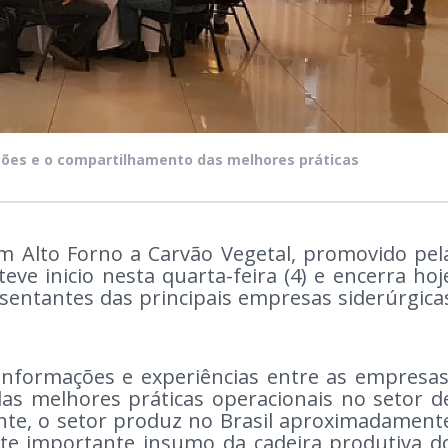
ações e o compartilhamento das melhores práticas
em Alto Forno a Carvão Vegetal, promovido pel
eve inicio nesta quarta-feira (4) e encerra hoj
esentantes das principais empresas siderúrgica
 informações e experiências entre as empresas
s melhores práticas operacionais no setor d
nte, o setor produz no Brasil aproximadament
ste importante insumo da cadeira produtiva d