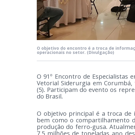
O objetivo do encontro é a troca de inform
operacionais no setor.
(Divulgação)
O 91º Encontro de Especialistas 
Vetorial Siderurgia em Corumbá, t
(5). Participam do evento os repr
do Brasil.
O objetivo principal é a troca de
bem como o compartilhamento da
produção do ferro-gusa. Atualme
7,5 milhões de toneladas ano de