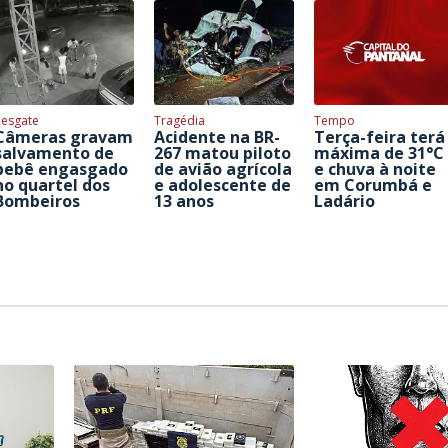
Resgate
Tragédia
Tempo
Câmeras gravam
Acidente na BR-
Terça-feira terá
salvamento de
267 matou piloto
máxima de 31°C
bebê engasgado
de avião agrícola
e chuva à noite
no quartel dos
e adolescente de
em Corumbá e
Bombeiros
13 anos
Ladário