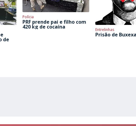
Polícia
PRF prende pai e filho com
420 kg de cocaína
Entrelinhas
 e
Prisão de Buxex
o de