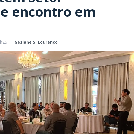
te encontro em
9h25
Gesiane S. Lourenço