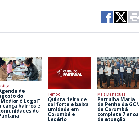
ustiça
Agenda de
Tempo
Mais Destaques
agosto do
Quinta-feira de
Patrulha Maria
"Mediar é Legal"
sol forte e baixa
da Penha da GC
alcança bairros e
umidade em
de Corumbá
comunidades do
Corumbá e
completa 7 anos
Pantanal
Ladário
de atuação