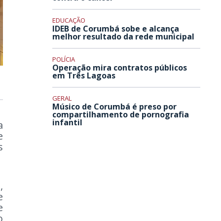
EDUCAÇÃO
IDEB de Corumbá sobe e alcança
melhor resultado da rede municipal
POLÍCIA
Operação mira contratos públicos
em Três Lagoas
GERAL
Músico de Corumbá é preso por
compartilhamento de pornografia
infantil
a
e
s
,
e
e
o