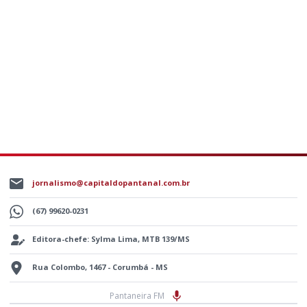
jornalismo@capitaldopantanal.com.br
(67) 99620-0231
Editora-chefe: Sylma Lima, MTB 139/MS
Rua Colombo, 1467 - Corumbá - MS
Pantaneira FM