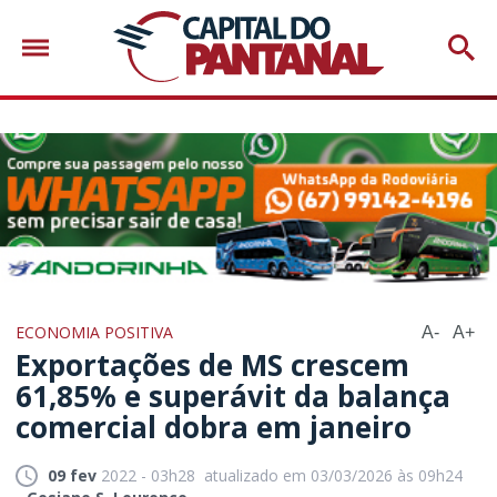
ECONOMIA POSITIVA
A-
A+
Exportações de MS crescem
61,85% e superávit da balança
comercial dobra em janeiro
09 fev
2022 - 03h28
atualizado em 03/03/2026 às 09h24