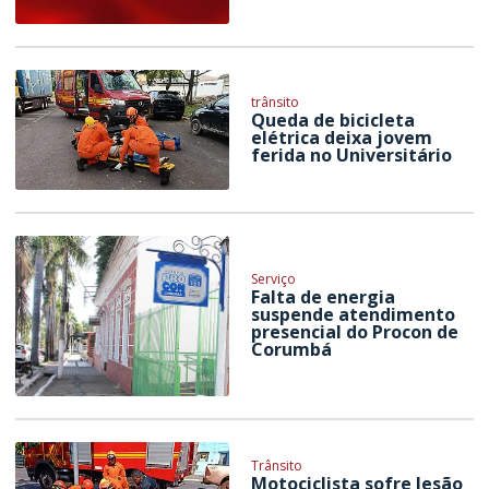
trânsito
Queda de bicicleta
elétrica deixa jovem
ferida no Universitário
Serviço
Falta de energia
suspende atendimento
presencial do Procon de
Corumbá
Trânsito
Motociclista sofre lesão