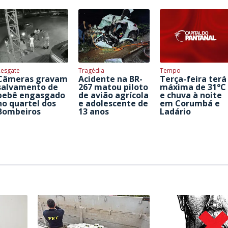
Resgate
Tragédia
Tempo
Câmeras gravam
Acidente na BR-
Terça-feira terá
salvamento de
267 matou piloto
máxima de 31°C
bebê engasgado
de avião agrícola
e chuva à noite
no quartel dos
e adolescente de
em Corumbá e
Bombeiros
13 anos
Ladário