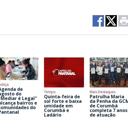
ustiça
Agenda de
Tempo
Mais Destaques
agosto do
Quinta-feira de
Patrulha Maria
"Mediar é Legal"
sol forte e baixa
da Penha da GC
alcança bairros e
umidade em
de Corumbá
comunidades do
Corumbá e
completa 7 anos
Pantanal
Ladário
de atuação