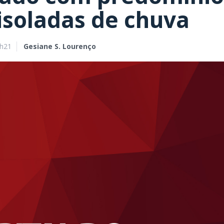
isoladas de chuva
9h21
Gesiane S. Lourenço