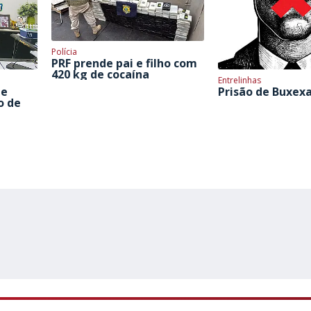
Polícia
PRF prende pai e filho com
420 kg de cocaína
Entrelinhas
 e
Prisão de Buxex
o de