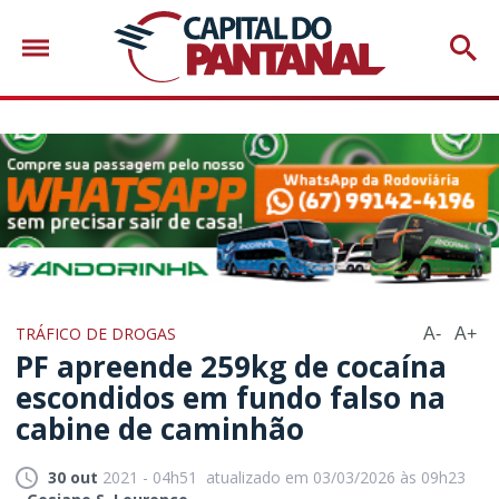
TRÁFICO DE DROGAS
A-
A+
PF apreende 259kg de cocaína
escondidos em fundo falso na
cabine de caminhão
30 out
2021 - 04h51
atualizado em 03/03/2026 às 09h23