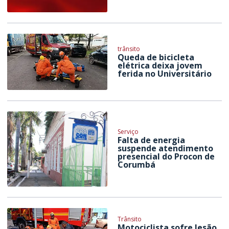
trânsito
Queda de bicicleta
elétrica deixa jovem
ferida no Universitário
Serviço
Falta de energia
suspende atendimento
presencial do Procon de
Corumbá
Trânsito
Motociclista sofre lesão