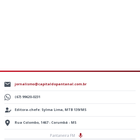
jornalismo@capitaldopantanal.com.br
(67) 99620-0231
Editora-chefe: Sylma Lima, MTB 139/MS
Rua Colombo, 1467 - Corumbá - MS
Pantaneira FM