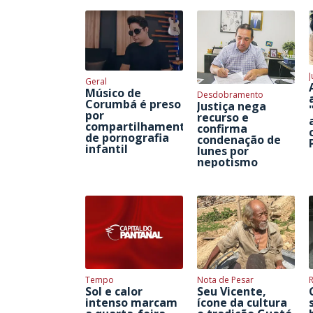
J
Geral
Músico de
Desdobramento
Corumbá é preso
Justiça nega
por
recurso e
compartilhamento
confirma
de pornografia
condenação de
infantil
Iunes por
nepotismo
Tempo
Nota de Pesar
Sol e calor
Seu Vicente,
intenso marcam
ícone da cultura