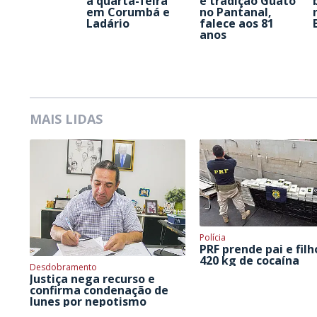
a quarta-feira
e tradição Guató
em Corumbá e
no Pantanal,
Ladário
falece aos 81
anos
MAIS LIDAS
Polícia
PRF prende pai e fil
420 kg de cocaína
Desdobramento
Justiça nega recurso e
confirma condenação de
Iunes por nepotismo