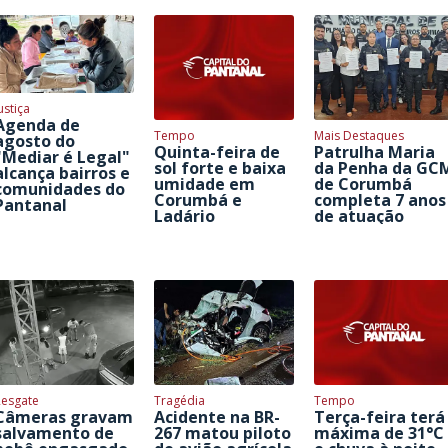
ustiça
Agenda de
Tempo
Mais Destaques
agosto do
Quinta-feira de
Patrulha Maria
"Mediar é Legal"
sol forte e baixa
da Penha da GC
alcança bairros e
umidade em
de Corumbá
comunidades do
Corumbá e
completa 7 anos
Pantanal
Ladário
de atuação
Resgate
Tragédia
Tempo
Câmeras gravam
Acidente na BR-
Terça-feira terá
salvamento de
267 matou piloto
máxima de 31°C