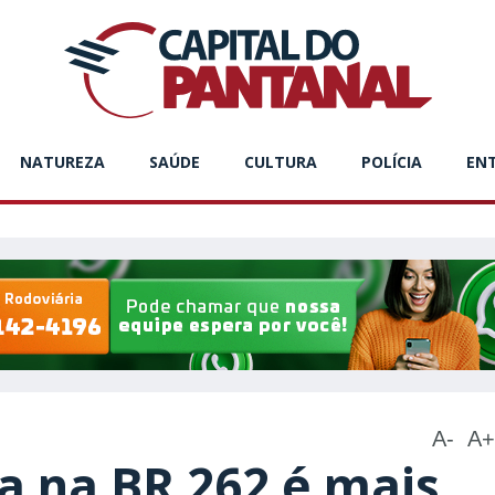
NATUREZA
SAÚDE
CULTURA
POLÍCIA
EN
A-
A+
a na BR 262 é mais