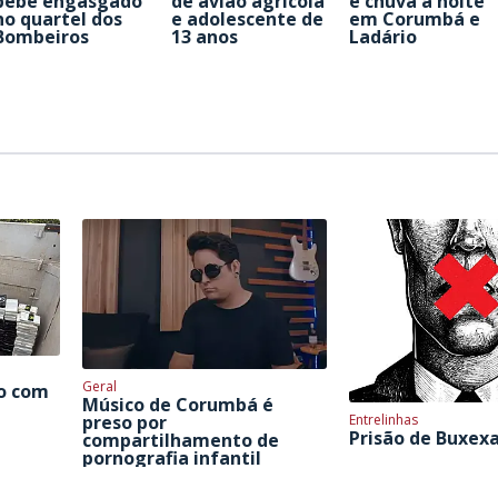
bebê engasgado
de avião agrícola
e chuva à noite
no quartel dos
e adolescente de
em Corumbá e
Bombeiros
13 anos
Ladário
Geral
ho com
Músico de Corumbá é
Entrelinhas
preso por
Prisão de Buxex
compartilhamento de
pornografia infantil