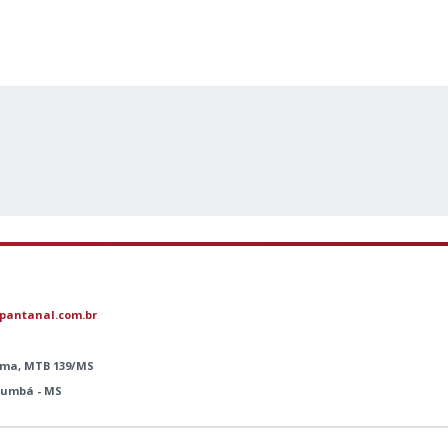
pantanal.com.br
Lima, MTB 139/MS
orumbá - MS