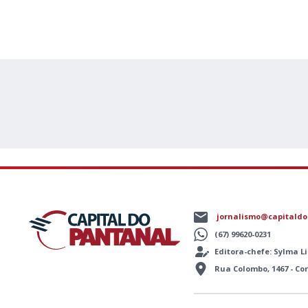
jornalismo@capitaldo
(67) 99620-0231
Editora-chefe: Sylma 
Rua Colombo, 1467 - C