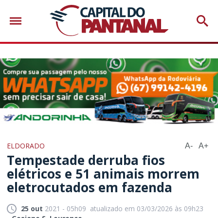
ELDORADO
A-
A+
Tempestade derruba fios
elétricos e 51 animais morrem
eletrocutados em fazenda
25 out
2021 - 05h09
atualizado em 03/03/2026 às 09h23