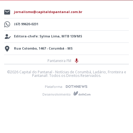
jornalismo@capitaldopantanal.com.br
(67) 99620-0231
Editora-chefe: Sylma Lima, MTB 139/MS
Rua Colombo, 1467 - Corumbá - MS
Pantaneira FM
©2026 Capital do Pantanal - Notícias de Corumbá, Ladário, Fronteira e
Pantanal!. Todos os Direitos Reservados.
Plataforma
Desenvolvimento