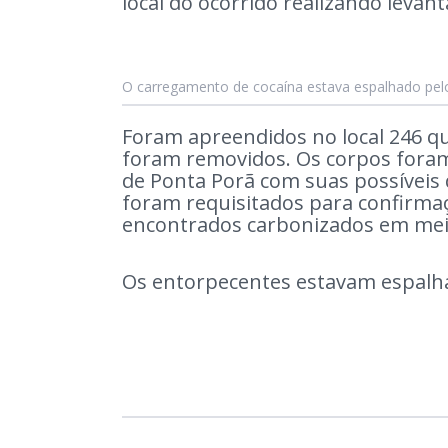
local do ocorrido realizando levan
O carregamento de cocaína estava espalhado pelo
Foram apreendidos no local 246 qu
foram removidos. Os corpos foram
de Ponta Porã com suas possíveis q
foram requisitados para confirmaçã
encontrados carbonizados em mei
Os entorpecentes estavam espalha