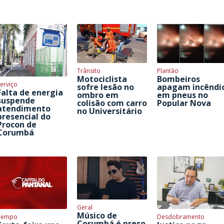
Trânsito
Plantão
Motociclista
Bombeiros
erviço
sofre lesão no
apagam incêndi
Falta de energia
ombro em
em pneus no
suspende
colisão com carro
Popular Nova
atendimento
no Universitário
presencial do
Procon de
Corumbá
Geral
Músico de
Tempo
Desdobramento
Corumbá é preso