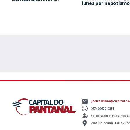
Iunes por nepotismo
jornalismo@capitaldo
(67) 99620-0231
Editora-chefe: Sylma 
Rua Colombo, 1467 - C