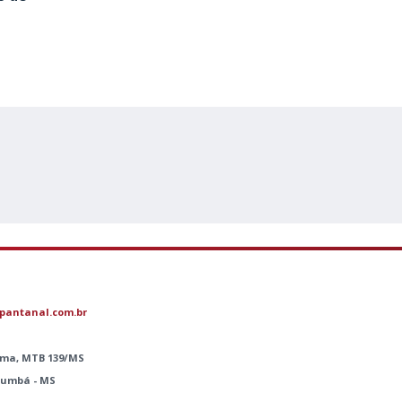
pantanal.com.br
Lima, MTB 139/MS
orumbá - MS