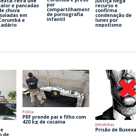
Sexta-feira une
Justiça nega
por
calor e pancadas
recurso e
compartilhamento
de chuva
confirma
de pornografia
isoladas em
condenação de
infantil
Corumbá e
Iunes por
Ladário
nepotismo
Polícia
PRF prende pai e filho com
420 kg de cocaína
Entrelinhas
 e
Prisão de Buxex
o de