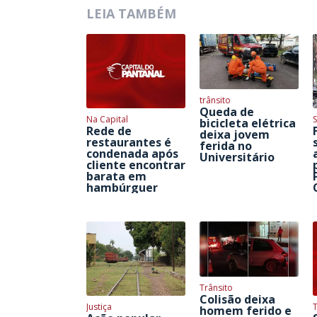
LEIA TAMBÉM
trânsito
Queda de
Na Capital
S
bicicleta elétrica
Rede de
deixa jovem
restaurantes é
ferida no
condenada após
Universitário
cliente encontrar
barata em
hambúrguer
Trânsito
Colisão deixa
Justiça
homem ferido e