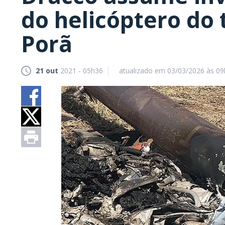
do helicóptero do 
Porã
21 out
2021 - 05h36
atualizado em 03/03/2026 às 0