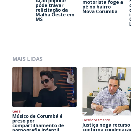
Ação popular
motorista foge a
pode travar
pé no bairro
relicitação da
Nova Corumbá
Malha Oeste em
MS
MAIS LIDAS
Geral
Músico de Corumbá é
Desdobramento
preso por
Justiça nega recurso
compartilhamento de
confirma condenaçã
pornografia infantil