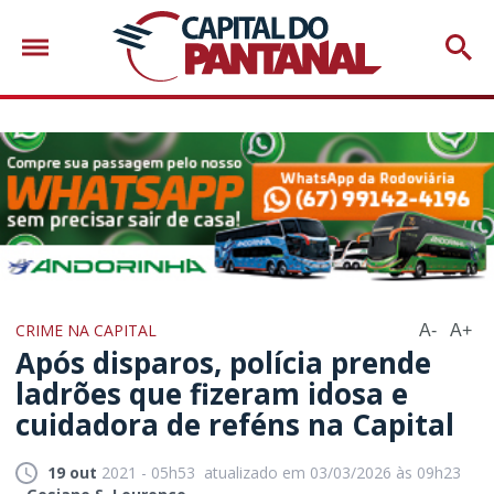
CRIME NA CAPITAL
A-
A+
Após disparos, polícia prende
ladrões que fizeram idosa e
cuidadora de reféns na Capital
19 out
2021 - 05h53
atualizado em 03/03/2026 às 09h23