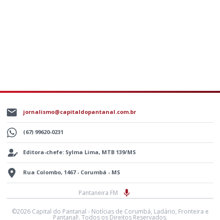
jornalismo@capitaldopantanal.com.br
(67) 99620-0231
Editora-chefe: Sylma Lima, MTB 139/MS
Rua Colombo, 1467 - Corumbá - MS
Pantaneira FM
©2026 Capital do Pantanal - Notícias de Corumbá, Ladário, Fronteira e
Pantanal!. Todos os Direitos Reservados.