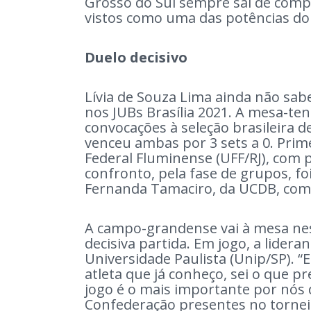
Grosso do Sul sempre sai de com
vistos como uma das potências do 
Duelo decisivo
Lívia de Souza Lima ainda não sab
nos JUBs Brasília 2021. A mesa-te
convocações à seleção brasileira d
venceu ambas por 3 sets a 0. Prime
Federal Fluminense (UFF/RJ), com p
confronto, pela fase de grupos, fo
Fernanda Tamaciro, da UCDB, com p
A campo-grandense vai à mesa nesta
decisiva partida. Em jogo, a lider
Universidade Paulista (Unip/SP). “
atleta que já conheço, sei o que pr
jogo é o mais importante por nós
Confederação presentes no torneio”