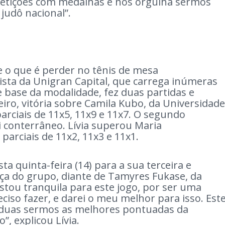
petições com medalhas e nos orgulha sermos
judô nacional”.
e o que é perder no tênis de mesa
nista da Unigran Capital, que carrega inúmeras
e base da modalidade, fez duas partidas e
iro, vitória sobre Camila Kubo, da Universidade
arciais de 11x5, 11x9 e 11x7. O segundo
i conterrâneo. Lívia superou Maria
arciais de 11x2, 11x3 e 11x1.
 quinta-feira (14) para a sua terceira e
ança do grupo, diante de Tamyres Fukase, da
Estou tranquila para este jogo, por ser uma
eciso fazer, e darei o meu melhor para isso. Est
 duas sermos as melhores pontuadas da
, explicou Lívia.