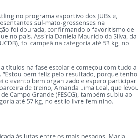
estling no programa esportivo dos JUBs e,
esentantes sul-mato-grossenses na
ação foi dourada, confirmando o favoritismo de
e no país. Assíria Daniela Maurício da Silva, da
UCDB), foi campeã na categoria até 53 kg, no
a títulos na fase escolar e começou com tudo a
a. “Estou bem feliz pelo resultado, porque tenho
ei o evento bem organizado e espero participar
 parceira de treino, Amanda Lima Leal, que levo
Sá de Campo Grande (FESCG), também subiu ao
goria até 57 kg, no estilo livre feminino.
dicada às lutas entre os mais pesados. Maria