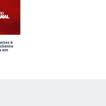
antes é
cliente
a em