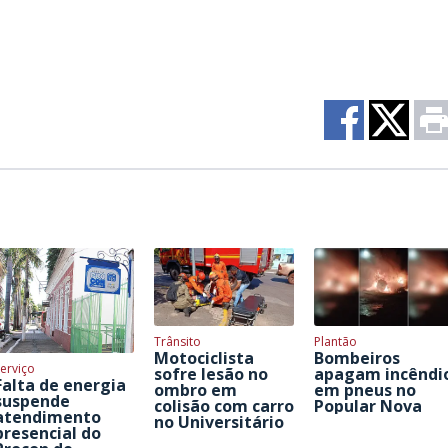
Trânsito
Plantão
Motociclista
Bombeiros
erviço
sofre lesão no
apagam incêndi
Falta de energia
ombro em
em pneus no
suspende
colisão com carro
Popular Nova
atendimento
no Universitário
presencial do