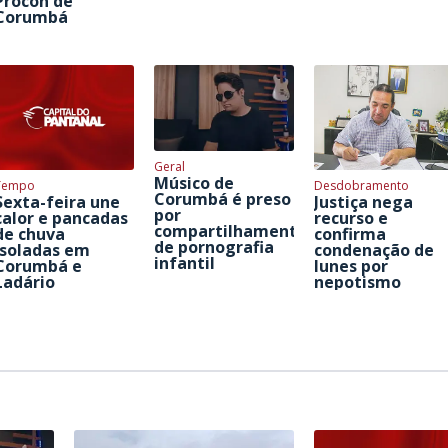
Procon de
Corumbá
Geral
Músico de
Tempo
Desdobramento
Corumbá é preso
Sexta-feira une
Justiça nega
por
calor e pancadas
recurso e
compartilhamento
de chuva
confirma
de pornografia
isoladas em
condenação de
infantil
Corumbá e
Iunes por
Ladário
nepotismo