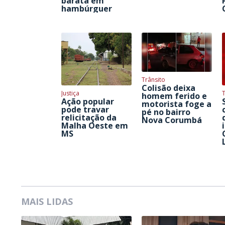
barata em
hambúrguer
Trânsito
Colisão deixa
Justiça
homem ferido e
Ação popular
motorista foge a
pode travar
pé no bairro
relicitação da
Nova Corumbá
Malha Oeste em
MS
MAIS LIDAS