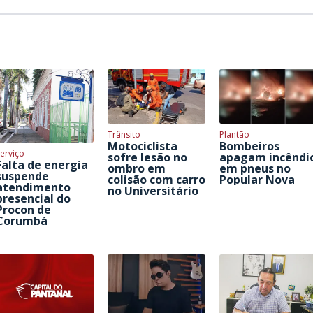
Trânsito
Plantão
Motociclista
Bombeiros
erviço
sofre lesão no
apagam incêndi
Falta de energia
ombro em
em pneus no
suspende
colisão com carro
Popular Nova
atendimento
no Universitário
presencial do
Procon de
Corumbá