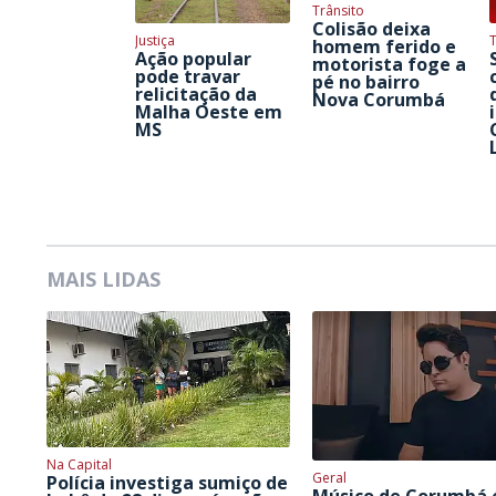
Trânsito
Colisão deixa
Justiça
homem ferido e
Ação popular
motorista foge a
pode travar
pé no bairro
relicitação da
Nova Corumbá
Malha Oeste em
MS
MAIS LIDAS
Na Capital
Geral
Polícia investiga sumiço de