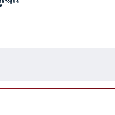
ta foge a
va