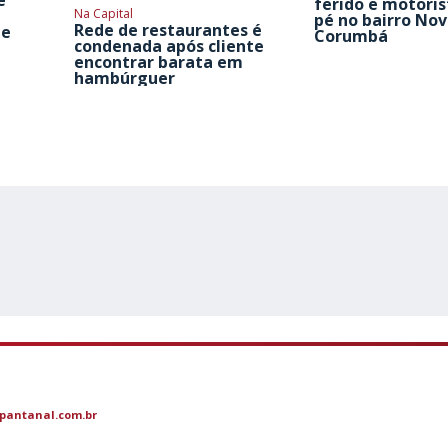
é
ferido e motoris
Na Capital
pé no bairro No
Rede de restaurantes é
de
Corumbá
condenada após cliente
encontrar barata em
hambúrguer
pantanal.com.br