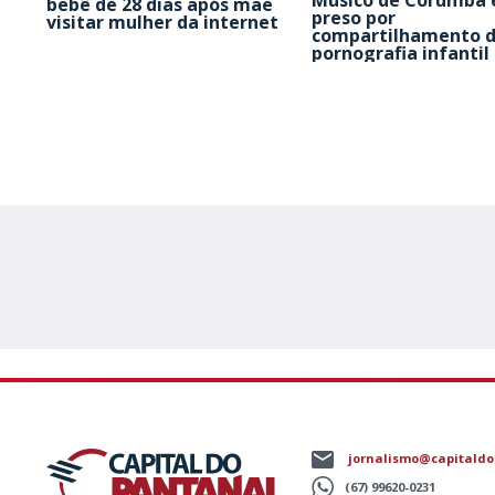
Músico de Corumbá 
bebê de 28 dias após mãe
preso por
visitar mulher da internet
compartilhamento 
pornografia infantil
jornalismo@capitaldo
(67) 99620-0231