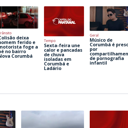
rânsito
Geral
Colisão deixa
Músico de
Tempo
homem ferido e
Corumbá é pres
Sexta-feira une
motorista foge a
por
calor e pancadas
pé no bairro
compartilhamen
de chuva
Nova Corumbá
de pornografia
isoladas em
infantil
Corumbá e
Ladário