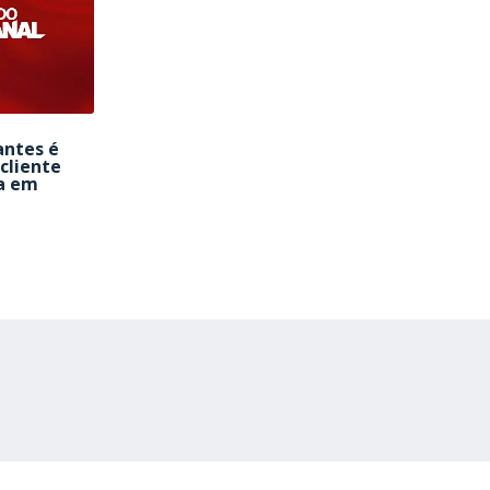
antes é
cliente
a em