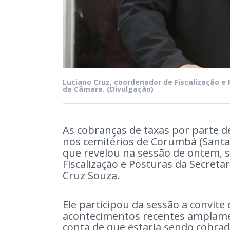
Luciano Cruz, coordenador de Fiscalização e 
da Câmara.
(Divulgação)
As cobranças de taxas por parte d
nos cemitérios de Corumbá (Santa
que revelou na sessão de ontem, 
Fiscalização e Posturas da Secretar
Cruz Souza.
Ele participou da sessão a convit
acontecimentos recentes amplamen
conta de que estaria sendo cobrad