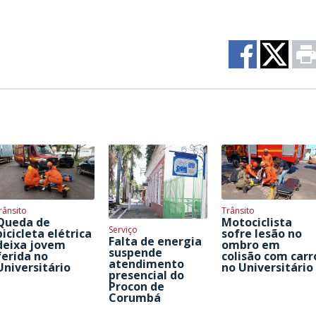
rânsito
Trânsito
Queda de
Motociclista
Serviço
bicicleta elétrica
sofre lesão no
Falta de energia
deixa jovem
ombro em
suspende
ferida no
colisão com carr
atendimento
Universitário
no Universitário
presencial do
Procon de
Corumbá