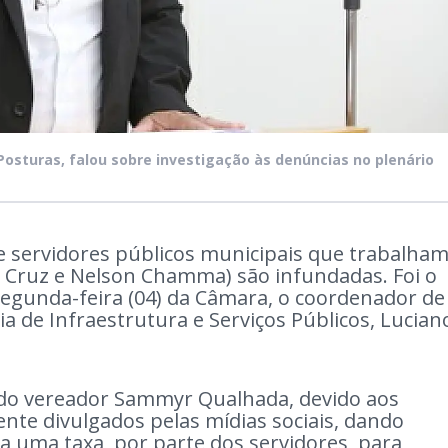
Posturas, falou sobre investigação às denúncias no plenário
e servidores públicos municipais que trabalha
 Cruz e Nelson Chamma) são infundadas. Foi o
segunda-feira (04) da Câmara, o coordenador de
ia de Infraestrutura e Serviços Públicos, Lucian
e do vereador Sammyr Qualhada, devido aos
te divulgados pelas mídias sociais, dando
a uma taxa, por parte dos servidores, para