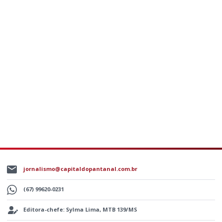
jornalismo@capitaldopantanal.com.br
(67) 99620-0231
Editora-chefe: Sylma Lima, MTB 139/MS