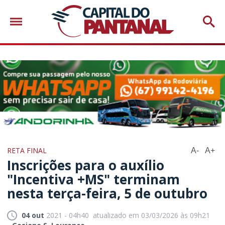
RETA FINAL
A-
A+
Inscrições para o auxílio
"Incentiva +MS" terminam
nesta terça-feira, 5 de outubro
04 out
2021 - 04h40
atualizado em 03/03/2026 às 09h21