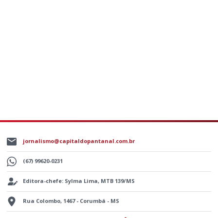
jornalismo@capitaldopantanal.com.br
(67) 99620-0231
Editora-chefe: Sylma Lima, MTB 139/MS
Rua Colombo, 1467 - Corumbá - MS