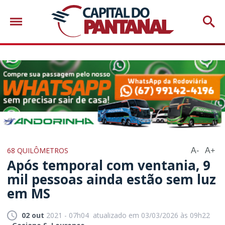
68 QUILÔMETROS
A-
A+
Após temporal com ventania, 9
mil pessoas ainda estão sem luz
em MS
02 out
2021 - 07h04
atualizado em 03/03/2026 às 09h22