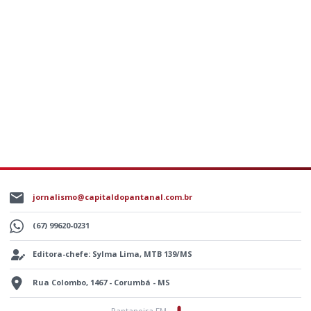
jornalismo@capitaldopantanal.com.br
(67) 99620-0231
Editora-chefe: Sylma Lima, MTB 139/MS
Rua Colombo, 1467 - Corumbá - MS