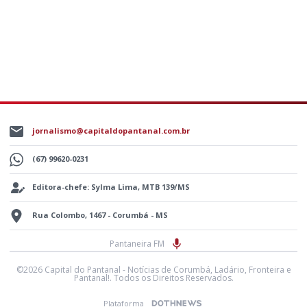
jornalismo@capitaldopantanal.com.br
(67) 99620-0231
Editora-chefe: Sylma Lima, MTB 139/MS
Rua Colombo, 1467 - Corumbá - MS
Pantaneira FM
©2026 Capital do Pantanal - Notícias de Corumbá, Ladário, Fronteira e
Pantanal!. Todos os Direitos Reservados.
Plataforma