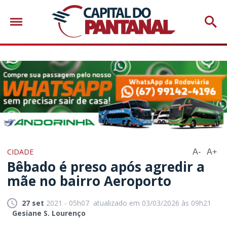
CIDADE
A-
A+
Bêbado é preso após agredir a
mãe no bairro Aeroporto
27 set
2021 - 05h07
atualizado em 03/03/2026 às 09h21
Gesiane S. Lourenço