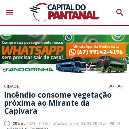
CIDADE
A-
A+
Incêndio consome vegetação
próxima ao Mirante da
Capivara
23 set
2021 - 04h55
atualizado em 03/03/2026 às 09h23