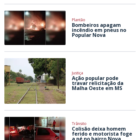
Plantão
Bombeiros apagam
incêndio em pneus no
Popular Nova
Justiça
Ação popular pode
travar relicitação da
Malha Oeste em MS
Trânsito
Colisão deixa homem
ferido e motorista foge
a pé no bairro Nova