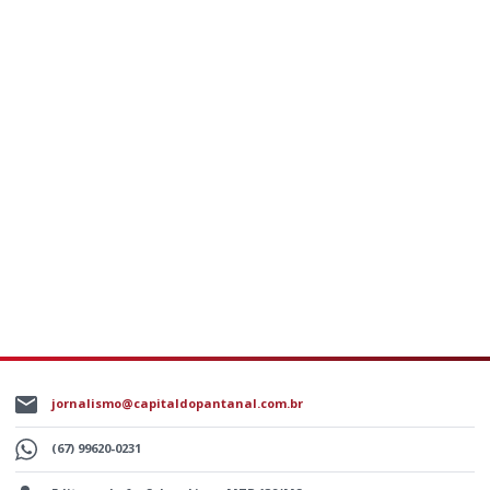
jornalismo@capitaldopantanal.com.br
(67) 99620-0231