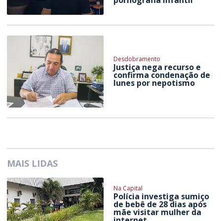
pornografia infantil
Desdobramento
Justiça nega recurso e
confirma condenação de
Iunes por nepotismo
MAIS LIDAS
Na Capital
Polícia investiga sumiço
de bebê de 28 dias após
mãe visitar mulher da
internet