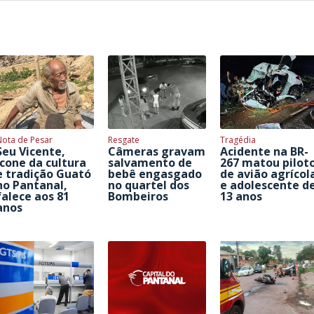
Nota de Pesar
Resgate
Tragédia
Seu Vicente,
Câmeras gravam
Acidente na BR-
ícone da cultura
salvamento de
267 matou pilot
e tradição Guató
bebê engasgado
de avião agrícol
no Pantanal,
no quartel dos
e adolescente d
falece aos 81
Bombeiros
13 anos
anos