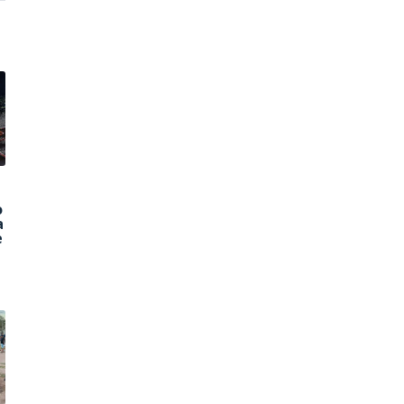
o
a
e