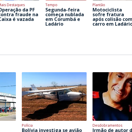
Mais Destaques
Tempo
Plantão
Operação da PF
Segunda-feira
Motociclista
contra fraude na
começa nublada
sofre fratura
Caixa é vazada
em Corumbá e
após colisão co
Ladário
carro em Ladári
Polícia
Desdobramentos
Bolívia investiga se avião
Irmão de autor 