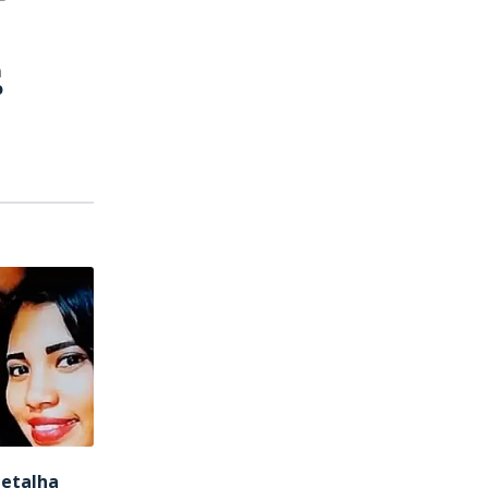
m
o
detalha