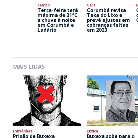
Tempo
Geral
Terça-feira terá
Corumbá revisa
máxima de 31°C
Taxa do Lixo e
e chuva à noite
prevê ajustes em
em Corumbá e
cobranças feitas
Ladário
em 2023
MAIS LIDAS
Entrelinhas
Justiça
Prisão de Buxexa
Buxexa sobe para o