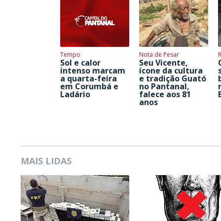
Tempo
Nota de Pesar
Sol e calor
Seu Vicente,
intenso marcam
ícone da cultura
a quarta-feira
e tradição Guató
em Corumbá e
no Pantanal,
Ladário
falece aos 81
anos
MAIS LIDAS