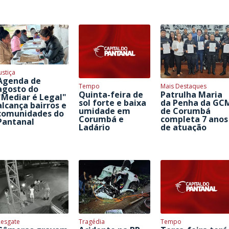
ustiça
Agenda de
Tempo
Mais Destaques
agosto do
Quinta-feira de
Patrulha Maria
"Mediar é Legal"
sol forte e baixa
da Penha da GC
alcança bairros e
umidade em
de Corumbá
comunidades do
Corumbá e
completa 7 anos
Pantanal
Ladário
de atuação
Resgate
Tragédia
Tempo