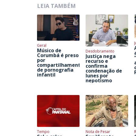
LEIA TAMBÉM
J
Geral
Músico de
Desdobramento
Corumbá é preso
Justiça nega
por
recurso e
compartilhamento
confirma
de pornografia
condenação de
infantil
Iunes por
nepotismo
Tempo
Nota de Pesar