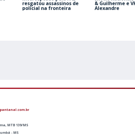
resgatou assassinos de
& Guilherme e V
policial na fronteira
Alexandre
pantanal.com.br
Lima, MTB 139/MS
orumbá - MS