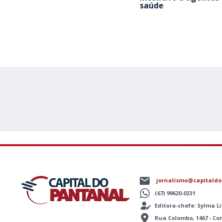
saúde
jornalismo@capitaldo
(67) 99620-0231
Editora-chefe: Sylma 
Rua Colombo, 1467 - C