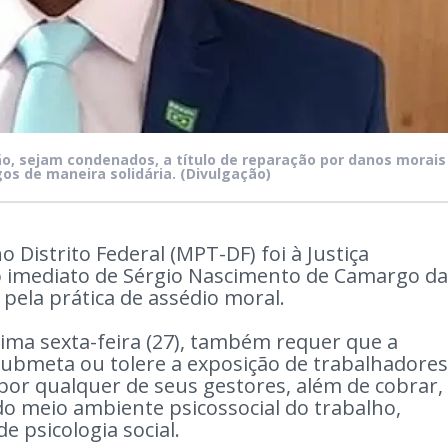
, sejam condenados, a título de reparação por danos morais
gos de maneira solidária.
(Divulgação)
 Distrito Federal (MPT-DF) foi à Justiça
o imediato de Sérgio Nascimento de Camargo da
pela prática de assédio moral.
ltima sexta-feira (27), também requer que a
ubmeta ou tolere a exposição de trabalhadores
 por qualquer de seus gestores, além de cobrar,
do meio ambiente psicossocial do trabalho,
e psicologia social.