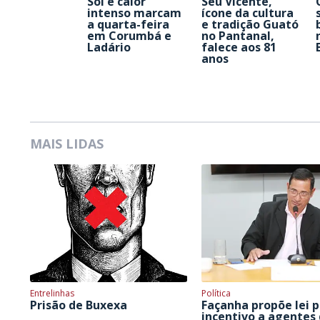
Sol e calor
Seu Vicente,
intenso marcam
ícone da cultura
a quarta-feira
e tradição Guató
em Corumbá e
no Pantanal,
Ladário
falece aos 81
anos
MAIS LIDAS
Entrelinhas
Política
Prisão de Buxexa
Façanha propõe lei 
incentivo a agentes