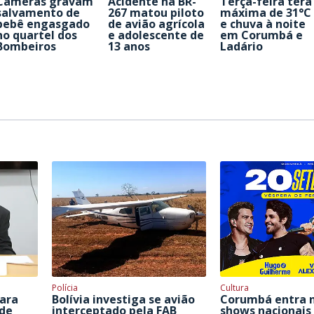
Câmeras gravam
Acidente na BR-
Terça-feira terá
salvamento de
267 matou piloto
máxima de 31°C
bebê engasgado
de avião agrícola
e chuva à noite
no quartel dos
e adolescente de
em Corumbá e
Bombeiros
13 anos
Ladário
Polícia
Cultura
para
Bolívia investiga se avião
Corumbá entra n
 de
interceptado pela FAB
shows nacionai