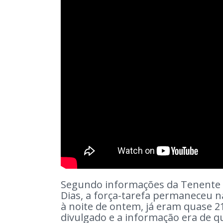
Segundo informações da Tenente C
Dias, a força-tarefa permaneceu n
à noite de ontem, já eram quase 2
divulgado e a informação era de q