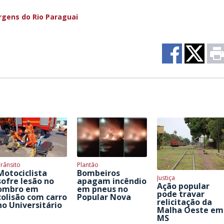
rgens do Rio Paraguai
rânsito
Plantão
Motociclista
Bombeiros
Justiça
sofre lesão no
apagam incêndio
Ação popular
ombro em
em pneus no
pode travar
colisão com carro
Popular Nova
relicitação da
no Universitário
Malha Oeste em
MS