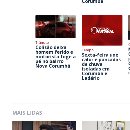
Corumbá
Trânsito
Colisão deixa
Tempo
homem ferido e
Sexta-feira une
motorista foge a
calor e pancadas
pé no bairro
de chuva
Nova Corumbá
isoladas em
Corumbá e
Ladário
MAIS LIDAS