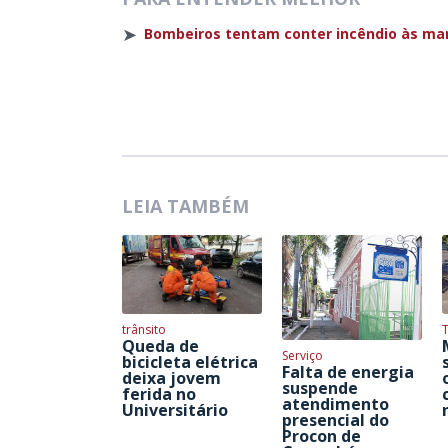
➤
Bombeiros tentam conter incêndio às ma
LEIA TAMBÉM
trânsito
T
Queda de
Serviço
bicicleta elétrica
Falta de energia
deixa jovem
suspende
ferida no
atendimento
Universitário
presencial do
Procon de