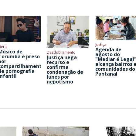
Justiça
Geral
Agenda de
Músico de
Desdobramento
agosto do
Corumbá é preso
Justiça nega
"Mediar é Legal
por
recurso e
alcança bairros 
compartilhamento
confirma
comunidades do
de pornografia
condenação de
Pantanal
infantil
Iunes por
nepotismo